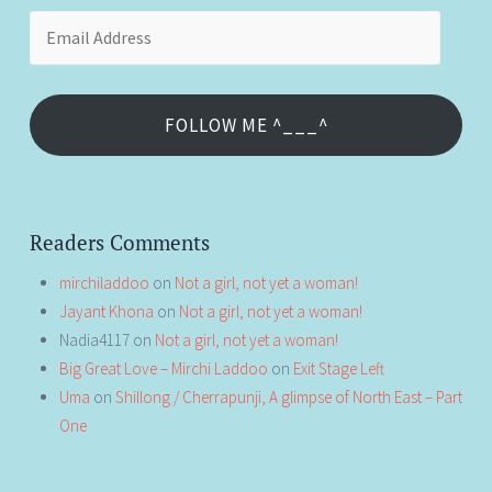
Email
Address
FOLLOW ME ^___^
Readers Comments
mirchiladdoo
on
Not a girl, not yet a woman!
Jayant Khona
on
Not a girl, not yet a woman!
Nadia4117
on
Not a girl, not yet a woman!
Big Great Love – Mirchi Laddoo
on
Exit Stage Left
Uma
on
Shillong / Cherrapunji, A glimpse of North East – Part
One