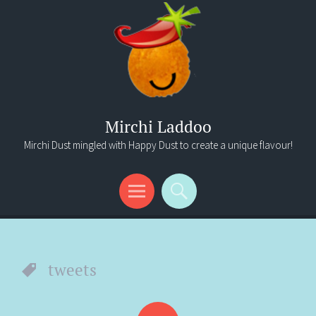
Mirchi Laddoo
Mirchi Dust mingled with Happy Dust to create a unique flavour!
Menu
Search
tweets